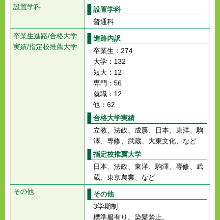
設置学科
設置学科
普通科
卒業生進路/合格大学
進路内訳
実績/指定校推薦大学
卒業生：274
大学：132
短大：12
専門：56
就職：12
他：62
合格大学実績
立教、法政、成蹊、日本、東洋、駒
澤、専修、武蔵、大東文化、など
指定校推薦大学
日本、法政、東洋、駒澤、専修、武
蔵、東京農業、など
その他
その他
3学期制
標準服有り。染髪禁止。