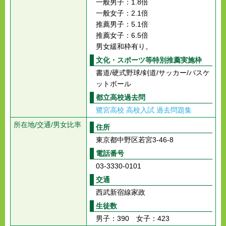
一般男子：1.8倍
一般女子：2.1倍
推薦男子：5.1倍
推薦女子：6.5倍
男女緩和枠有り。
文化・スポーツ等特別推薦実施枠
書道/硬式野球/剣道/サッカー/バスケ
ットボール
都立高校過去問
鷺宮高校 高校入試 過去問題集
所在地/交通/男女比率
住所
東京都中野区若宮3-46-8
電話番号
03-3330-0101
交通
西武新宿線家政
生徒数
男子：390 女子：423