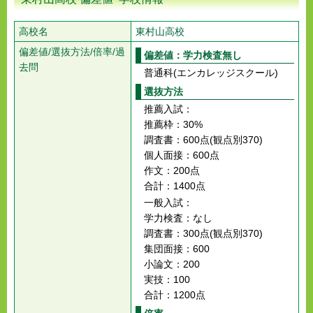
高校名
東村山高校
偏差値/選抜方法/倍率/過
偏差値：学力検査無し
去問
普通科(エンカレッジスクール)
選抜方法
推薦入試：
推薦枠：30%
調査書：600点(観点別370)
個人面接：600点
作文：200点
合計：1400点
一般入試：
学力検査：なし
調査書：300点(観点別370)
集団面接：600
小論文：200
実技：100
合計：1200点