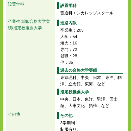
設置学科
設置学科
普通科エンカレッジスクール
卒業生進路/合格大学実
進路内訳
績/指定校推薦大学
卒業生：205
大学：54
短大：16
専門：72
就職：28
他：35
過去の合格大学実績
東京理科、中央、日本、東洋、駒
澤、立命館、東海、など
指定校推薦大学
中央、日本、東洋、駒澤、国士
舘、大東文化、拓殖、など
その他
その他
3学期制
制服有り。